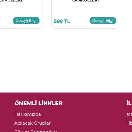
Detaylı Bilgi
Detaylı Bilgi
599 TL
ÖNEMLİ LİNKLER
İ
Hakkımızda
M
Açılacak Gruplar
Hi
Eğitim Programları