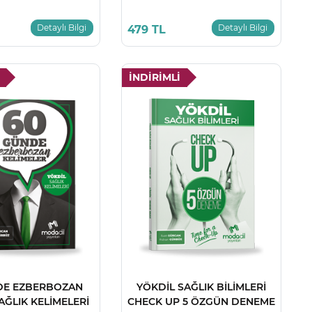
Detaylı Bilgi
Detaylı Bilgi
479 TL
İNDİRİMLİ
DE EZBERBOZAN
YÖKDİL SAĞLIK BİLİMLERİ
AĞLIK KELİMELERİ
CHECK UP 5 ÖZGÜN DENEME