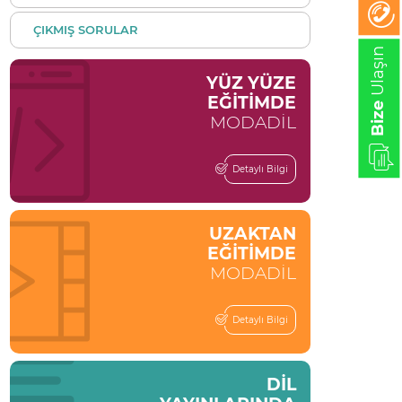
ÇIKMIŞ SORULAR
Ulaşın
YÜZ YÜZE
EĞİTİMDE
Bize
MODADİL
Detaylı Bilgi
UZAKTAN
EĞİTİMDE
MODADİL
Detaylı Bilgi
DİL