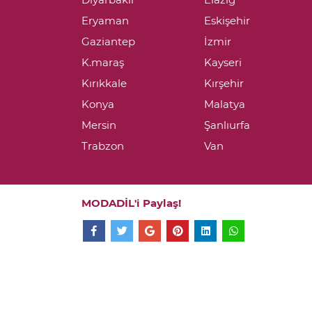
Eryaman
Eskişehir
Gaziantep
İzmir
K.maraş
Kayseri
Kırıkkale
Kırşehir
Konya
Malatya
Mersin
Şanlıurfa
Trabzon
Van
MODADİL'i Paylaş!