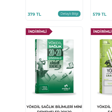
Detaylı Bilgi
379 TL
579 TL
İNDİRİMLİ
İNDİRİMLİ
YÖKDİL SAĞLIK BİLİMLERİ MİNİ
YÖKDİL
DENEMELER 20X20
FA