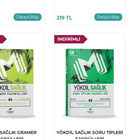
Detaylı Bilgi
Detaylı Bilgi
219 TL
İNDİRİMLİ
 SAĞLIK GRAMER
YÖKDİL SAĞLIK SORU TİPLERİ
SİKÜLLERİ
FASİKÜLLERİ