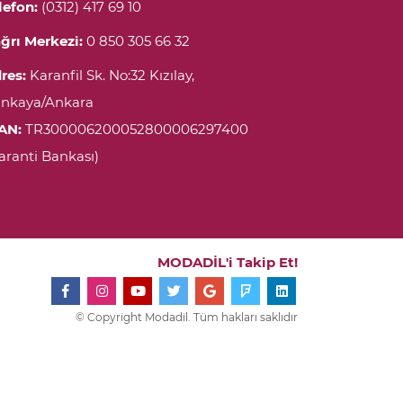
lefon:
(0312) 417 69 10
ğrı Merkezi:
0 850 305 66 32
res:
Karanfil Sk. No:32 Kızılay,
nkaya/Ankara
AN:
TR300006200052800006297400
aranti Bankası)
MODADİL'i Takip Et!
© Copyright Modadil. Tüm hakları saklıdır