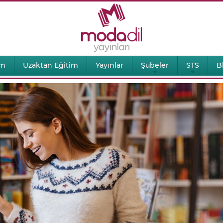
im
Uzaktan Eğitim
Yayınlar
Şubeler
STS
B