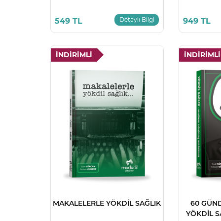
Detaylı Bilgi
549 TL
949 TL
İNDİRİMLİ
İNDİRİMLİ
MAKALELERLE YÖKDİL SAĞLIK
60 GÜN
YÖKDİL S