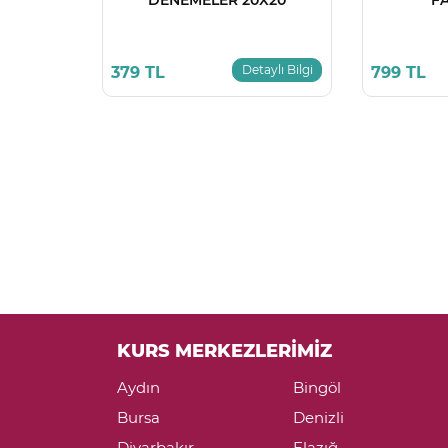
Detaylı Bilgi
379 TL
799 TL
KURS MERKEZLERİMİZ
Aydın
Bingöl
Bursa
Denizli
Diyarbakır
Elazığ